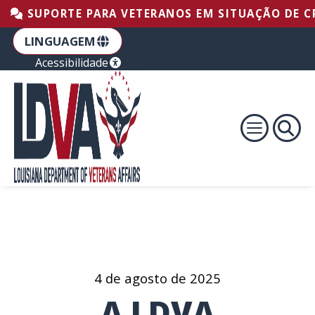
Ir para o rodapé
Ir para o conteúdo
Pular para a navegação principal
SUPORTE PARA VETERANOS EM SITUAÇÃO DE CRI
LINGUAGEM
Acessibilidade
4 de agosto de 2025
A LDVA