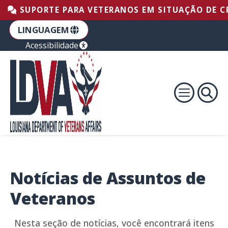
Ir para o rodapé
Ir para o conteúdo
Pular para a navegação principal
SUPORTE PARA VETERANOS EM SITUAÇÃO DE CRI
LINGUAGEM
Acessibilidade
Notícias de Assuntos de
Veteranos
Nesta seção de notícias, você encontrará itens