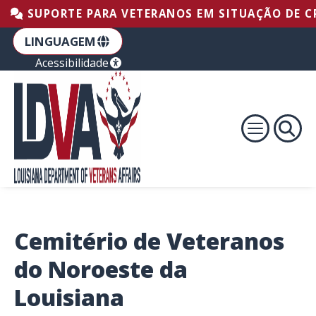
Ir para o rodapé
Ir para o conteúdo
Pular para a navegação principal
SUPORTE PARA VETERANOS EM SITUAÇÃO DE CRI
LINGUAGEM
Acessibilidade
Cemitério de Veteranos
do Noroeste da
Louisiana