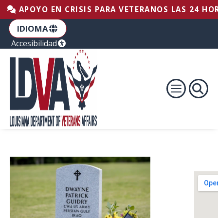
Saltar al pie de página
Saltar al contenido
Saltar a la navegación principal
APOYO EN CRISIS PARA VETERANOS LAS 24 HOR
IDIOMA
Accesibilidad