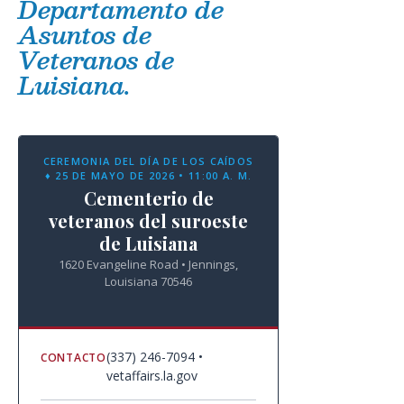
Departamento de
Asuntos de
Veteranos de
Luisiana.
CEREMONIA DEL DÍA DE LOS CAÍDOS
♦ 25 DE MAYO DE 2026 • 11:00 A. M.
Cementerio de
veteranos del suroeste
de Luisiana
1620 Evangeline Road • Jennings,
Louisiana 70546
(337) 246-7094 •
CONTACTO
vetaffairs.la.gov