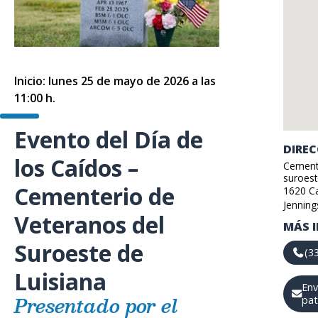
Inicio: lunes 25 de mayo de 2026 a las
11:00 h.
Evento del Día de
DIRE
los Caídos –
Cemente
suroest
Cementerio de
1620
C
Jenning
Veteranos del
MÁS 
Suroeste de
(3
Luisiana
Env
Presentado por el
pat