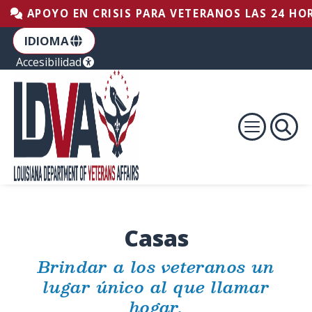
Saltar al pie de página
Saltar al contenido
Saltar a la navegación principal
APOYO EN CRISIS PARA VETERANOS LAS 24 HOR
IDIOMA
Accesibilidad
Casas
Brindar a los veteranos un
lugar único al que llamar
hogar.