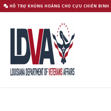
Bỏ qua phần Chân trang
Bỏ qua nội dung
Bỏ qua để điều hướng chính
HỖ TRỢ KHỦNG HOẢNG CHO CỰU CHIẾN BINH 