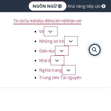
NGÔN NGỮ
Khả năng tiếp cận
Tin tức
Sự kiện
Địa điểm
Liên hệ
Nhận xét
Về
Những lợi ích
Giáo dục
Nhà ở
Nghĩa trang
Trung tâm Tài nguyên