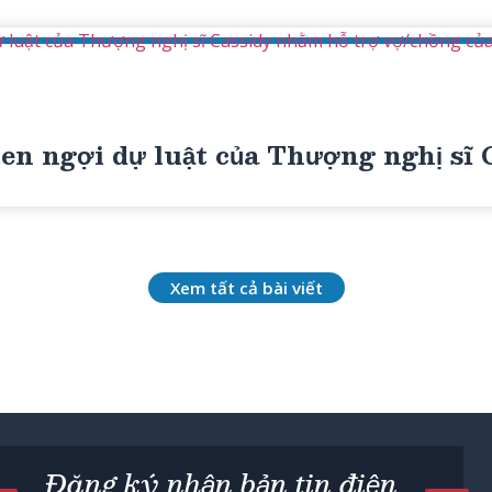
luật của Thượng nghị sĩ Cassidy nhằm hỗ trợ vợ/chồng của 
n ngợi dự luật của Thượng nghị sĩ C
Xem tất cả bài viết
Đăng ký nhận bản tin điện