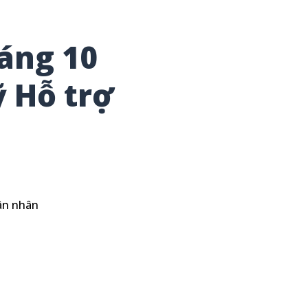
áng 10
 Hỗ trợ
n
ân nhân