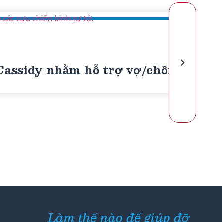
các cựu chiến binh tự tử.
assidy nhằm hỗ trợ vợ/chồng của cá
Làm thế nào để giúp đỡ