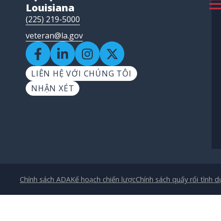
Louisiana
(225) 219-5000
veteran@la.gov
LIÊN HỆ VỚI CHÚNG TÔI
NHẬN XÉT
Chính sách ADA
Kế hoạch chiến lược
Chính sách quấy rối tình d