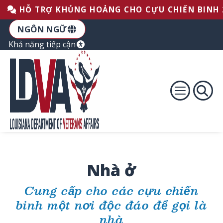
Bỏ qua phần Chân trang
Bỏ qua nội dung
Bỏ qua để điều hướng chính
HỖ TRỢ KHỦNG HOẢNG CHO CỰU CHIẾN BINH 
NGÔN NGỮ
Khả năng tiếp cận
Nhà ở
Cung cấp cho các cựu chiến
binh một nơi độc đáo để gọi là
nhà