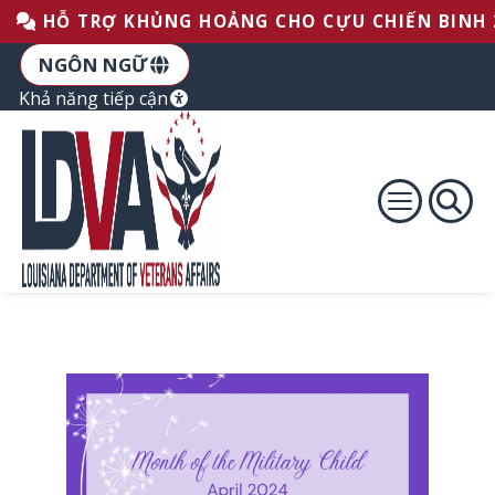
Bỏ qua phần Chân trang
Bỏ qua nội dung
Bỏ qua để điều hướng chính
HỖ TRỢ KHỦNG HOẢNG CHO CỰU CHIẾN BINH 
NGÔN NGỮ
Khả năng tiếp cận