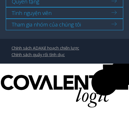
Quyên tặng
Tình nguyện viên
Tham gia nhóm của chúng tôi
Chính sách ADA
Kế hoạch chiến lược
Chính sách quấy rối tình dục