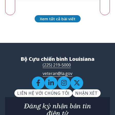
Xem tất cả bài viết
Bộ Cựu chiến binh Louisiana
(225) 219-5000
veteran@la.gov
LIÊN HỆ VỚI CHÚNG TÔI
NHẬN XÉT
Đăng ký nhận bản tin
điện tử