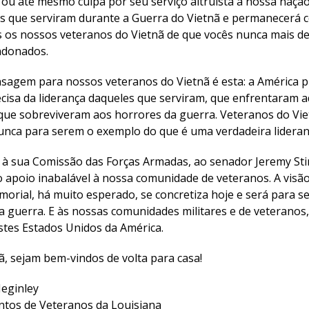
e ou até mesmo culpa por seu serviço altruísta à nossa naç
es que serviram durante a Guerra do Vietnã e permanecerá
os nossos veteranos do Vietnã de que vocês nunca mais dev
ndonados.
agem para nossos veteranos do Vietnã é esta: a América pr
ecisa da liderança daqueles que serviram, que enfrentaram a
que sobreviveram aos horrores da guerra. Veteranos do Viet
unca para serem o exemplo do que é uma verdadeira lideran
, à sua Comissão das Forças Armadas, ao senador Jeremy Sti
 apoio inabalável à nossa comunidade de veteranos. A visã
morial, há muito esperado, se concretiza hoje e será para
 guerra. E às nossas comunidades militares e de veterano
estes Estados Unidos da América.
ã, sejam bem-vindos de volta para casa!
Meginley
tos de Veteranos da Louisiana