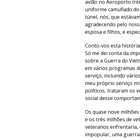
avião no Aeroporto Int
uniforme camuflado do 
túnel, nós, que estáv
agradecendo pelo nosso
esposa e filhos, e esp
Conto-vos esta históri
Só me dei conta da imp
sobre a Guerra do Viet
em vários programas de
serviço, incluindo vári
meu próprio serviço mil
políticos, trataram os
social desse comportam
Os quase nove milhões 
e os três milhões de v
veteranos enfrentaria,
impopular, uma guerra