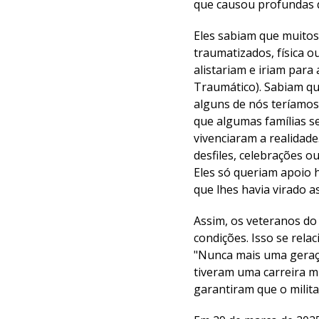
que causou profundas d
Eles sabiam que muitos
traumatizados, física o
alistariam e iriam par
Traumático). Sabiam qu
alguns de nós teríamos
que algumas famílias s
vivenciaram a realidad
desfiles, celebrações 
Eles só queriam apoio 
que lhes havia virado as
Assim, os veteranos do
condições. Isso se rela
"Nunca mais uma geraçã
tiveram uma carreira mi
garantiram que o milit