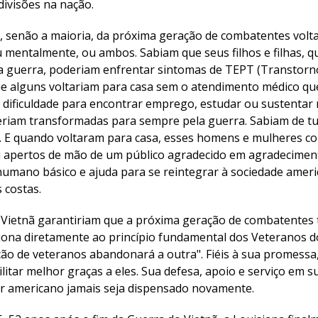
ivisões na nação.
, senão a maioria, da próxima geração de combatentes volta
u mentalmente, ou ambos. Sabiam que seus filhos e filhas, q
a a guerra, poderiam enfrentar sintomas de TEPT (Transtorn
e alguns voltariam para casa sem o atendimento médico qu
 dificuldade para encontrar emprego, estudar ou sustentar 
eriam transformadas para sempre pela guerra. Sabiam de t
e. E quando voltaram para casa, esses homens e mulheres 
ou apertos de mão de um público agradecido em agradeciment
humano básico e ajuda para se reintegrar à sociedade amer
 costas.
 Vietnã garantiriam que a próxima geração de combatentes 
ciona diretamente ao princípio fundamental dos Veteranos d
o de veteranos abandonará a outra". Fiéis à sua promessa,
litar melhor graças a eles. Sua defesa, apoio e serviço em
ar americano jamais seja dispensado novamente.