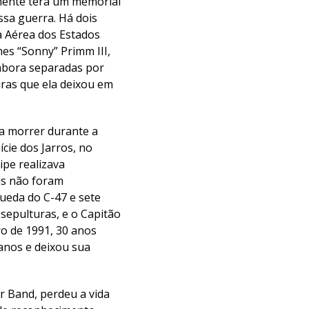
lmente terá um memorial
ssa guerra. Há dois
a Aérea dos Estados
s “Sonny” Primm III,
embora separadas por
uras que ela deixou em
 a morrer durante a
cie dos Jarros, no
ipe realizava
is não foram
ueda do C-47 e sete
sepulturas, e o Capitão
ro de 1991, 30 anos
 anos e deixou sua
 Band, perdeu a vida