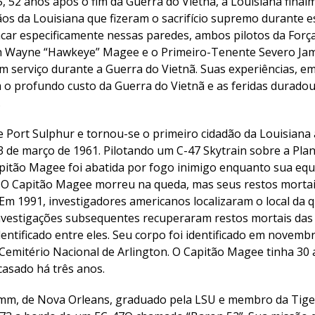
, 52 anos após o fim da Guerra do Vietnã, a Louisiana fina
os da Louisiana que fizeram o sacrifício supremo durante e
ar especificamente nessas paredes, ambos pilotos da Forç
h Wayne “Hawkeye” Magee e o Primeiro-Tenente Severo Jame
m serviço durante a Guerra do Vietnã. Suas experiências, 
m o profundo custo da Guerra do Vietnã e as feridas durado
.
 Port Sulphur e tornou-se o primeiro cidadão da Louisiana
 de março de 1961. Pilotando um C-47 Skytrain sobre a Planí
pitão Magee foi abatida por fogo inimigo enquanto sua equ
 O Capitão Magee morreu na queda, mas seus restos morta
Em 1991, investigadores americanos localizaram o local da q
nvestigações subsequentes recuperaram restos mortais das 
entificado entre eles. Seu corpo foi identificado em novemb
 Cemitério Nacional de Arlington. O Capitão Magee tinha 30
asado há três anos.
mm, de Nova Orleans, graduado pela LSU e membro da Tiger