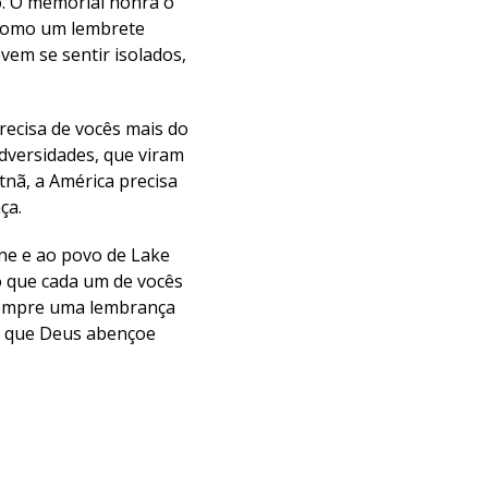
ão. O memorial honra o
 como um lembrete
em se sentir isolados,
ecisa de vocês mais do
dversidades, que viram
nã, a América precisa
ça.
ne e ao povo de Lake
o que cada um de vocês
 sempre uma lembrança
s, que Deus abençoe