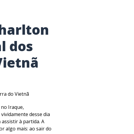
harlton
l dos
Vietnã
rra do Vietnã
 no Iraque,
vividamente desse dia
assistir à partida. A
r algo mais: ao sair do