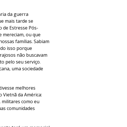
ria da guerra
ue mais tarde se
o de Estresse Pós-
e mereciam, ou que
nossas famílias. Sabiam
udo isso porque
corajosos não buscavam
o pelo seu serviço.
icana, uma sociedade
tivesse melhores
o Vietnã da América:
 militares como eu
 suas comunidades