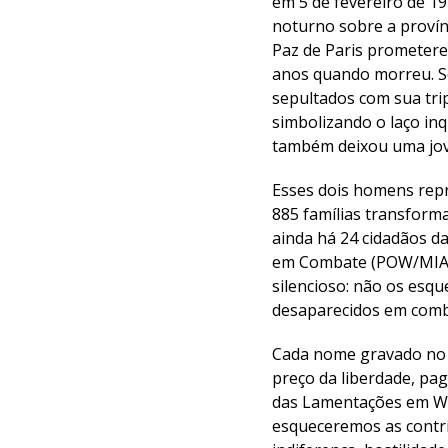
em 5 de fevereiro de 
noturno sobre a provín
Paz de Paris prometere
anos quando morreu. Se
sepultados com sua tri
simbolizando o laço in
também deixou uma jo
Esses dois homens repre
885 famílias transform
ainda há 24 cidadãos d
em Combate (POW/MIA), 
silencioso: não os esq
desaparecidos em comb
Cada nome gravado no 
preço da liberdade, pa
das Lamentações em Was
esqueceremos as contr