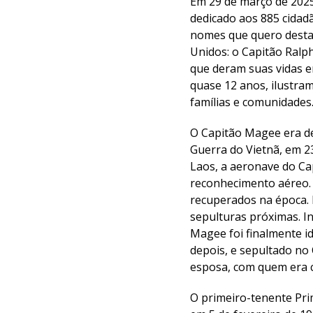
Em 29 de março de 2025
dedicado aos 885 cidadã
nomes que quero destac
Unidos: o Capitão Ralp
que deram suas vidas e
quase 12 anos, ilustra
famílias e comunidades
O Capitão Magee era de
Guerra do Vietnã, em 23
Laos, a aeronave do Ca
reconhecimento aéreo.
recuperados na época. 
sepulturas próximas. I
Magee foi finalmente id
depois, e sepultado no
esposa, com quem era c
O primeiro-tenente Pri