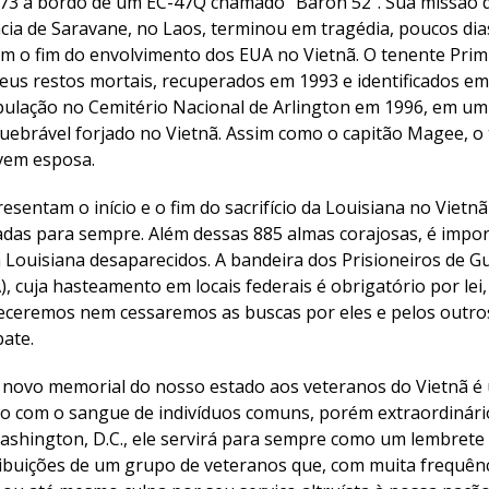
1973 a bordo de um EC-47Q chamado “Baron 52”. Sua missão
cia de Saravane, no Laos, terminou em tragédia, poucos dia
m o fim do envolvimento dos EUA no Vietnã. O tenente Pri
us restos mortais, recuperados em 1993 e identificados em
pulação no Cemitério Nacional de Arlington em 1996, em um
quebrável forjado no Vietnã. Assim como o capitão Magee, 
vem esposa.
sentam o início e o fim do sacrifício da Louisiana no Vietnã
adas para sempre. Além dessas 885 almas corajosas, é impo
a Louisiana desaparecidos. A bandeira dos Prisioneiros de 
cuja hasteamento em locais federais é obrigatório por lei
ueceremos nem cessaremos as buscas por eles e pelos outros
ate.
novo memorial do nosso estado aos veteranos do Vietnã é
go com o sangue de indivíduos comuns, porém extraordinár
hington, D.C., ele servirá para sempre como um lembrete 
ibuições de um grupo de veteranos que, com muita frequên