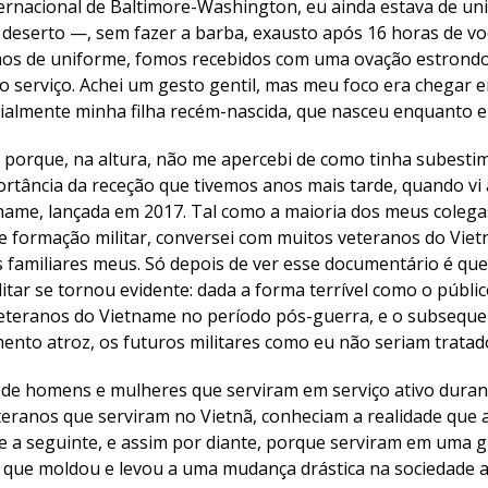
ernacional de Baltimore-Washington, eu ainda estava de u
deserto —, sem fazer a barba, exausto após 16 horas de v
amos de uniforme, fomos recebidos com uma ovação estrond
 serviço. Achei um gesto gentil, mas meu foco era chegar 
ecialmente minha filha recém-nascida, que nasceu enquanto 
a porque, na altura, não me apercebi de como tinha subest
ortância da receção que tivemos anos mais tarde, quando vi 
name, lançada em 2017. Tal como a maioria dos meus colega
 formação militar, conversei com muitos veteranos do Vie
os familiares meus. Só depois de ver esse documentário é qu
itar se tornou evidente: dada a forma terrível como o públi
 veteranos do Vietname no período pós-guerra, e o subsequ
ento atroz, os futuros militares como eu não seriam trata
de homens e mulheres que serviram em serviço ativo durant
eteranos que serviram no Vietnã, conheciam a realidade que
 e a seguinte, e assim por diante, porque serviram em uma
 que moldou e levou a uma mudança drástica na sociedade 