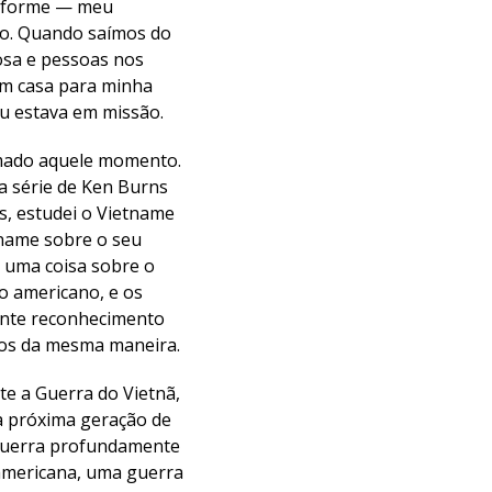
niforme — meu
oo. Quando saímos do
osa e pessoas nos
em casa para minha
eu estava em missão.
imado aquele momento.
a série de Ken Burns
s, estudei o Vietname
tname sobre o seu
e uma coisa sobre o
co americano, e os
ente reconhecimento
dos da mesma maneira.
e a Guerra do Vietnã,
 a próxima geração de
 guerra profundamente
americana, uma guerra