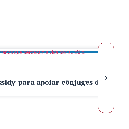
eranos que perderam a vida por suicídio.
ssidy para apoiar cônjuges de veter