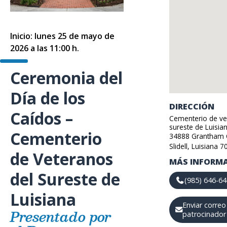
Inicio: lunes 25 de mayo de
2026 a las 11:00 h.
Ceremonia del
Día de los
DIRECCIÓN
Caídos –
Cementerio de ve
sureste de Luisia
Cementerio
34888
Grantham C
Slidell
,
Luisiana
7
de Veteranos
MÁS INFORM
del Sureste de
(985) 646-6
Luisiana
Enviar correo
Presentado por
patrocinador