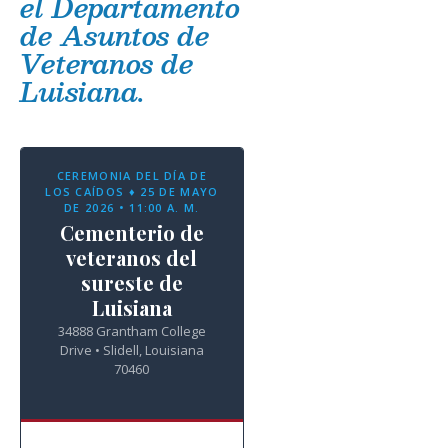
el Departamento
de Asuntos de
Veteranos de
Luisiana.
CEREMONIA DEL DÍA DE
LOS CAÍDOS ♦ 25 DE MAYO
DE 2026 • 11:00 A. M.
Cementerio de
veteranos del
sureste de
Luisiana
34888 Grantham College
Drive • Slidell, Louisiana
70460