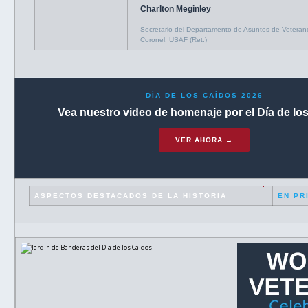
Charlton Meginley
Secretario del Departamento de Asuntos de Veterano
Coronel, USAF (Ret.)
DÍA DE LOS CAÍDOS 2026
Vea nuestro video de homenaje por el Día de lo
VER AHORA →
ASPECTOS DESTACADOS DE LA HISTORIA
EN PR