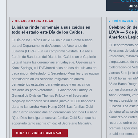
■ MIRANDO HACIA ATRÁS
■ PRÓXIMAMENTE
Luisiana rinde homenaje a sus caídos en
Celebración de
todo el estado este Día de los Caídos.
LDVA — 5 de ju
American Legio
El Día de los Caídos de 2026 no fue un evento aislado
El Departamento de
para el Departamento de Asuntos de Veteranos de
Veteranos de Luisia
Luisiana (LDVA). Fue un compromiso estatal. Desde el
veteranas, militares
Jardín de Banderas del Día de los Caídos en el Capitolio
simpatizantes de ve
Estatal hasta las ceremonias en Lafayette, Opelousas y
Celebración de Vet
Krotz Springs, el LDVA honró a los caídos de Luisiana en
viernes 5 de junio 
cada rincón del estado. El Secretario Meginley y su equipo
14:00 horas, en el 
participaron en los servicios religiosos en cuatro
38 de Baton Rouge.
cementerios estatales para veteranos y en las cinco
con un discurso de
residencias para veteranos. El Gobernador Landry, el
Anna Sanders, vete
General de División Thomas Friloux y el Secretario
Aérea y presidenta
Meginley marcharon seis millas junto a 11,000 banderas
Luisiana. Los asist
durante la marcha Hero Hump 2026. Las familias Gold
de fotografías profe
Star fueron reconocidas en ceremonias por toda Luisiana.
almuerzo de cortesí
“Que Dios bendiga a nuestras familias Gold Star, que han
recursos sobre bene
soportado tanto sacrificio”, dijo el Secretario Meginley.
premios especiales
MIRA EL VIDEO HOMENAJE.
establecer contact