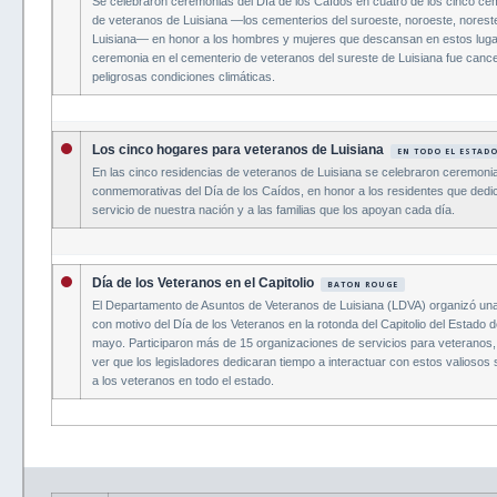
Se celebraron ceremonias del Día de los Caídos en cuatro de los cinco cem
de veteranos de Luisiana —los cementerios del suroeste, noroeste, norest
Luisiana— en honor a los hombres y mujeres que descansan en estos lug
ceremonia en el cementerio de veteranos del sureste de Luisiana fue cance
peligrosas condiciones climáticas.
Los cinco hogares para veteranos de Luisiana
EN TODO EL ESTAD
En las cinco residencias de veteranos de Luisiana se celebraron ceremoni
conmemorativas del Día de los Caídos, en honor a los residentes que dedic
servicio de nuestra nación y a las familias que los apoyan cada día.
Día de los Veteranos en el Capitolio
BATON ROUGE
El Departamento de Asuntos de Veteranos de Luisiana (LDVA) organizó una
con motivo del Día de los Veteranos en la rotonda del Capitolio del Estado d
mayo. Participaron más de 15 organizaciones de servicios para veteranos, 
ver que los legisladores dedicaran tiempo a interactuar con estos valiosos
a los veteranos en todo el estado.