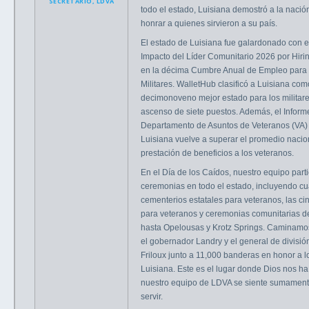
SECRETARIO, LDVA
todo el estado, Luisiana demostró a la nación
honrar a quienes sirvieron a su país.
El estado de Luisiana fue galardonado con e
Impacto del Líder Comunitario 2026 por Hir
en la décima Cumbre Anual de Empleo para
Militares. WalletHub clasificó a Luisiana com
decimonoveno mejor estado para los militare
ascenso de siete puestos. Además, el Infor
Departamento de Asuntos de Veteranos (VA)
Luisiana vuelve a superar el promedio nacio
prestación de beneficios a los veteranos.
En el Día de los Caídos, nuestro equipo part
ceremonias en todo el estado, incluyendo cu
cementerios estatales para veteranos, las ci
para veteranos y ceremonias comunitarias d
hasta Opelousas y Krotz Springs. Caminamos
el gobernador Landry y el general de divisi
Friloux junto a 11,000 banderas en honor a l
Luisiana. Este es el lugar donde Dios nos ha
nuestro equipo de LDVA se siente sumament
servir.