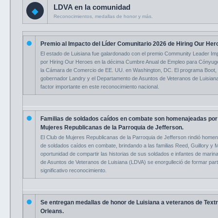
LDVA en la comunidad
◆
Reconocimientos, medallas de honor y más.
Premio al Impacto del Líder Comunitario 2026 de Hiring Our Her
El estado de Luisiana fue galardonado con el premio Community Leader I
por Hiring Our Heroes en la décima Cumbre Anual de Empleo para Cónyuge
la Cámara de Comercio de EE. UU. en Washington, DC. El programa Boot, 
gobernador Landry y el Departamento de Asuntos de Veteranos de Luisiana
factor importante en este reconocimiento nacional.
Familias de soldados caídos en combate son homenajeadas por 
Mujeres Republicanas de la Parroquia de Jefferson.
El Club de Mujeres Republicanas de la Parroquia de Jefferson rindió homena
de soldados caídos en combate, brindando a las familias Reed, Guillory y 
oportunidad de compartir las historias de sus soldados e infantes de marin
de Asuntos de Veteranos de Luisiana (LDVA) se enorgulleció de formar part
significativo reconocimiento.
Se entregan medallas de honor de Luisiana a veteranos de Text
Orleans.