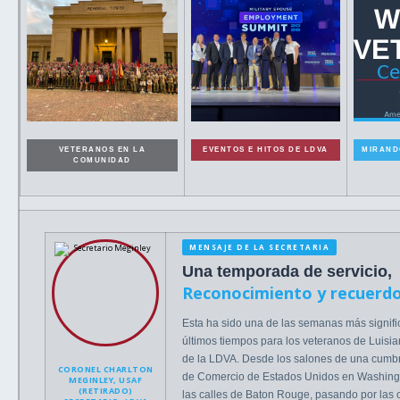
VETERANOS EN LA
EVENTOS E HITOS DE LDVA
MIRAND
COMUNIDAD
MENSAJE DE LA SECRETARIA
Una temporada de servicio,
Reconocimiento y recuerd
Esta ha sido una de las semanas más signific
últimos tiempos para los veteranos de Luisian
de la LDVA. Desde los salones de una cumb
CORONEL CHARLTON
de Comercio de Estados Unidos en Washingt
MEGINLEY, USAF
(RETIRADO)
las calles de Baton Rouge, pasando por las