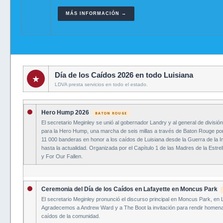
MÁS INFORMACIÓN →
Día de los Caídos 2026 en todo Luisiana
★
LDVA presta servicios en todo el estado.
Hero Hump 2026
BATON ROUGE
El secretario Meginley se unió al gobernador Landry y al general de divisi
para la Hero Hump, una marcha de seis millas a través de Baton Rouge po
11 000 banderas en honor a los caídos de Luisiana desde la Guerra de la 
hasta la actualidad. Organizada por el Capítulo 1 de las Madres de la Estrel
y For Our Fallen.
Ceremonia del Día de los Caídos en Lafayette en Moncus Park
El secretario Meginley pronunció el discurso principal en Moncus Park, en 
Agradecemos a Andrew Ward y a The Boot la invitación para rendir homena
caídos de la comunidad.